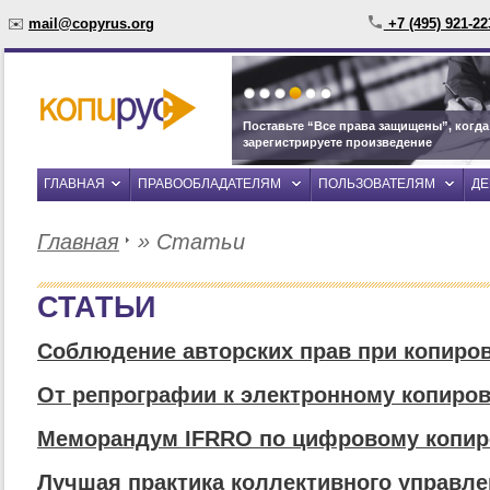
✉️
mail@copyrus.org
+7 (495) 921-2
Поставьте “Все права защищены”, когда
зарегистрируете произведение
ГЛАВНАЯ
ПРАВООБЛАДАТЕЛЯМ
ПОЛЬЗОВАТЕЛЯМ
Д
Главная
»
Статьи
СТАТЬИ
Соблюдение авторских прав при копиро
От репрографии к электронному копиро
Меморандум IFRRO по цифровому копи
Лучшая практика коллективного управл