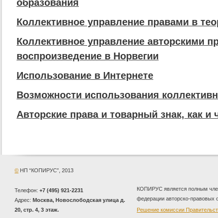
образования
Коллективное управление правами в тео
Коллективное управление авторскими п
воспроизведение в Норвегии
Использование в Интернете
Возможности использования коллективн
Авторские права и товарный знак, как и 
©
НП “КОПИРУС”
, 2013
КОПИРУС является полным чл
Телефон:
+7 (495) 921-2231
ok
федерации авторско-правовых 
Адрес:
Москва
,
Новослободская улица д.
20, стр. 4, 3 этаж.
Решение комиссии Правительс